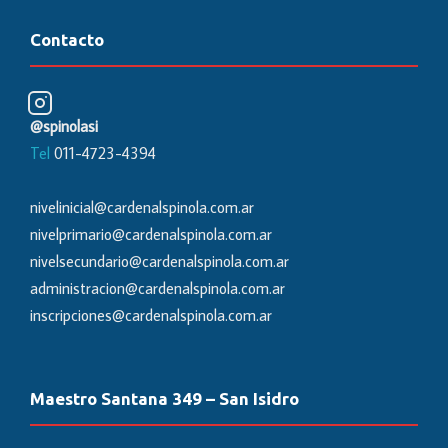
Contacto
@spinolasi
Tel
011-4723-4394
nivelinicial@cardenalspinola.com.ar
nivelprimario@cardenalspinola.com.ar
nivelsecundario@cardenalspinola.com.ar
administracion@cardenalspinola.com.ar
inscripciones@cardenalspinola.com.ar
Maestro Santana 349 – San Isidro