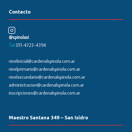
Contacto
@spinolasi
Tel
011-4723-4394
nivelinicial@cardenalspinola.com.ar
nivelprimario@cardenalspinola.com.ar
nivelsecundario@cardenalspinola.com.ar
administracion@cardenalspinola.com.ar
inscripciones@cardenalspinola.com.ar
Maestro Santana 349 – San Isidro