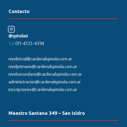
Contacto
@spinolasi
Tel
011-4723-4394
nivelinicial@cardenalspinola.com.ar
nivelprimario@cardenalspinola.com.ar
nivelsecundario@cardenalspinola.com.ar
administracion@cardenalspinola.com.ar
inscripciones@cardenalspinola.com.ar
Maestro Santana 349 – San Isidro