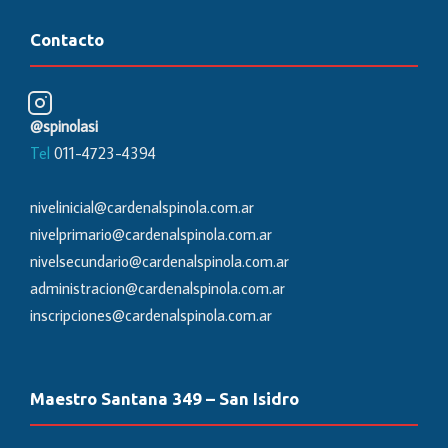
Contacto
@spinolasi
Tel
011-4723-4394
nivelinicial@cardenalspinola.com.ar
nivelprimario@cardenalspinola.com.ar
nivelsecundario@cardenalspinola.com.ar
administracion@cardenalspinola.com.ar
inscripciones@cardenalspinola.com.ar
Maestro Santana 349 – San Isidro